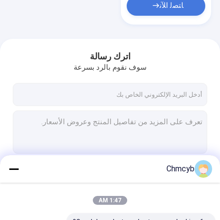
ﺎﺘﺼﻟ ﺍﻶﻧ
اترك رسالة
سوف نقوم بالرد بسرعة
Chmcyb
استمر
1:47 AM
فئاتنا