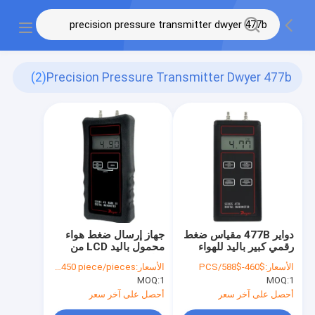
(2)
Precision Pressure Transmitter Dwyer 477b
دواير 477B مقياس ضغط
جهاز إرسال ضغط هواء
رقمي كبير باليد للهواء
محمول باليد LCD من
دواير 477B
الأسعار:
$460-$588/PCS
الأسعار:
usd450 piece/pieces
MOQ:
1
MOQ:
1
أحصل على آخر سعر
أحصل على آخر سعر