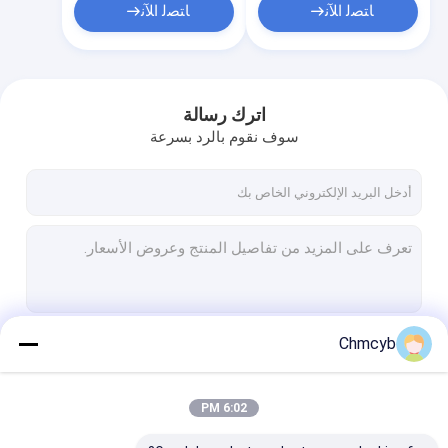
ﺎﺘﺼﻟ ﺍﻶﻧ
ﺎﺘﺼﻟ ﺍﻶﻧ
اترك رسالة
سوف نقوم بالرد بسرعة
Chmcyb
استمر
6:02 PM
فئاتنا