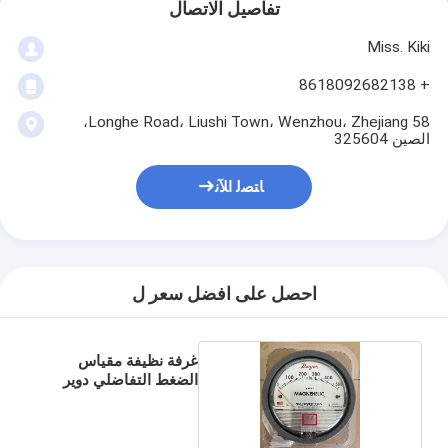
تفاصيل الاتصال
Miss. Kiki
+ 8618092682138
58 Longhe Road، Liushi Town، Wenzhou، Zhejiang،
الصين 325604
ﺎﺘﺼﻟ ﺍﻶﻧ
احصل على افضل سعر ل
غرفة نظيفة مقياس
الضغط التفاضلي دوير