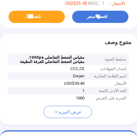
الأسعار：USD$35-40
MOQ：1
افضل سعر
ﺎﺘﺼﻟ ﺍﻶﻧ
منتوج وصف
,
مقياس الضغط التفاضلي 1000pa
تسليط الضوء
مقياس الضغط التفاضلي للغرفة النظيفة
إصدار الشهادات
CCC,CE
اسم العلامة التجارية
Dwyer
الأسعار
USD$35-40
الحد الأدنى لكمية
1
القدرة على العرض
1000
عرض المزيد