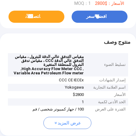
الأسعار：$2800
MOQ：1
افضل سعر
ﺎﺘﺼﻟ ﺍﻶﻧ
منتوج وصف
مقياس التدفق عالي الدقة للبترول ، مقياس
التدفق عالي الدقة CCC ، مقياس تدفق
تسليط الضوء
البترول للمنطقة المتغيرة
,
,
High Accuracy Flow Meter CCC
Variable Area Petroleum Flow meter
إصدار الشهادات
CCC CE IECEx
اسم العلامة التجارية
Yokogawa
الأسعار
$2800
الحد الأدنى لكمية
1
القدرة على العرض
100 / جهاز كمبيوتر شخصى / فم
عرض المزيد