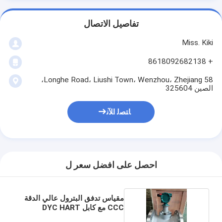
تفاصيل الاتصال
Miss. Kiki
+ 8618092682138
58 Longhe Road، Liushi Town، Wenzhou، Zhejiang،
الصين 325604
ﺎﺘﺼﻟ ﺍﻶﻧ
احصل على افضل سعر ل
مقياس تدفق البترول عالي الدقة
CCC مع كابل DYC HART