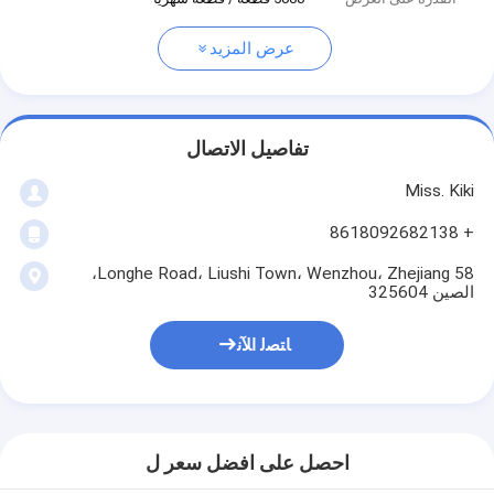
عرض المزيد
تفاصيل الاتصال
Miss. Kiki
+ 8618092682138
58 Longhe Road، Liushi Town، Wenzhou، Zhejiang،
الصين 325604
ﺎﺘﺼﻟ ﺍﻶﻧ
احصل على افضل سعر ل