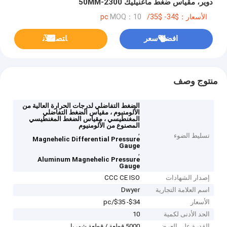
دوير، مقياس ضغط ماغنيليك 2300-50MM
الأسعار：$34- $35/pc
MOQ：10
افضل سعر
ﺎﺘﺼﻟ ﺍﻶﻧ
منتوج وصف
الضغط التفاضلي لدرجات الحرارة العالية من
الألومنيوم ، مقياس الضغط التفاضلي
المغنطيسي ، مقياس الضغط المغنطيسي
المصنوع من الألومنيوم
,
تسليط الضوء
Magnehelic Differential Pressure
Gauge
,
Aluminum Magnehelic Pressure
Gauge
إصدار الشهادات
CCC CE ISO
اسم العلامة التجارية
Dwyer
الأسعار
$34- $35/pc
الحد الأدنى لكمية
10
القدرة على العرض
5000 قطعة / قطعة شهريا