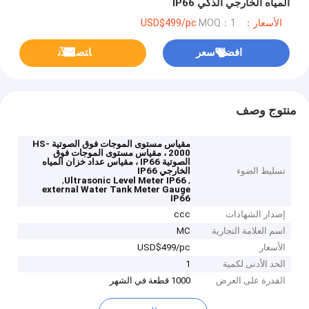
المياه الخارجي الذكي IP66
الأسعار：USD$499/pc
MOQ：1
افضل سعر
ﺎﺘﺼﻟ ﺍﻶﻧ
منتوج وصف
مقياس مستوى الموجات فوق الصوتية HS-
2000 ، مقياس مستوى الموجات فوق
الصوتية IP66 ، مقياس عداد خزان المياه
تسليط الضوء
الخارجي IP66
,
,
Ultrasonic Level Meter IP66
external Water Tank Meter Gauge
IP66
إصدار الشهادات
ccc
اسم العلامة التجارية
MC
الأسعار
USD$499/pc
الحد الأدنى لكمية
1
القدرة على العرض
1000 قطعة في الشهر