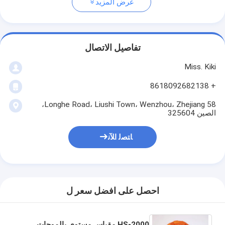
عرض المزيد
تفاصيل الاتصال
Miss. Kiki
+ 8618092682138
58 Longhe Road، Liushi Town، Wenzhou، Zhejiang،
الصين 325604
ﺎﺘﺼﻟ ﺍﻶﻧ
احصل على افضل سعر ل
HS-2000 مقياس مستوى بالموجات