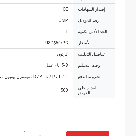
إصدار الشهادات
CE
رقم الموديل
OMP
الحد الأدنى لكمية
1
الأسعار
USD$60/PC
تفاصيل التغليف
كرتون
وقت التسليم
5-8 أيام عمل
شروط الدفع
D / A ، D / P ، T / T ، ويسترن يونيون ، موني جرام
القدرة على
500
العرض