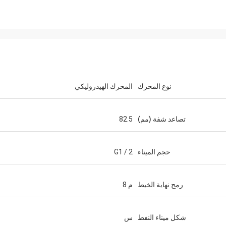
نوع المحرك
المحرك الهيدروليكي
تصاعد شفة (مم)
82.5
حجم الميناء
G1 / 2
رمح نهاية الخيط
م 8
شكل ميناء النفط
س