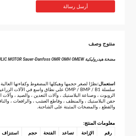
أرسل رسالة
منتوج وصف
مضخة هيدروليكية DANFOSS OMP 200 HYDRAULIC MOTOR Sauer-Danfoss OMR OMH OMEW
استعمال:
نظرًا لصغر حجمها وهيكلها المضغوط وكفاءتها العالية و
سلسلة OMP / BMP / B1 على نطاق واسع في ال
الروبوت ، وصناعة البلاستيك ، وآلات التعدين ، والصيد ، وآلا
حقن البلاستيك ، والمنظف ، وقاطع العشب ، والرافعات ، والناق
والقطع ، والمضخات المثبتة على الشاحنة.
معلومات المنتج:
رقم
الإزاحة
تصاعد
الفتحة
حجم
استنزاف