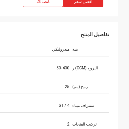
افضل سعر
ﺎﺘﺼﻟ ﺍﻶﻧ
تفاصيل المنتج
بنية
هيدروليكي
النزوح (CCM) ر
50-400
رمح (مم)
25
استنزاف ميناء
G1 / 4
تركيب الفتحات
2