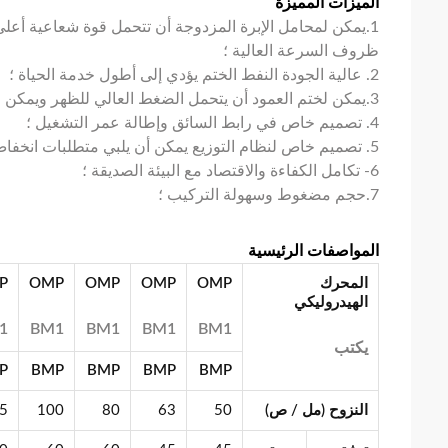
الميزات المميزة
1.يمكن لمحامل الإبرة المزدوجة أن تتحمل قوة شعاعية أع
ظروف السرعة العالية ؛
2. عالية الجودة النفط الختم يؤدي إلى أطول خدمة الحياة ؛
3.يمكن لختم العمود أن يتحمل الضغط العالي للظهر ويمكن استخدام المحرك بشكل متوازٍ أو متسلسل ؛
4. تصميم خاص في رابط السائق وإطالة عمر التشغيل ؛
5. تصميم خاص لنظام التوزيع يمكن أن يلبي متطلبات انخفاض مستوى الضجيج للوحدة ؛
6- تكامل الكفاءة والاقتصاد مع البيئة الصديقة ؛
7.حجم مضغوط وسهولة التركيب ؛
المواصفات الرئيسية
المحرك
OMP
OMP
OMP
OMP
P
الهيدروليكي
1
BM1
BM1
BM1
BM1
يكتب
P
BMP
BMP
BMP
BMP
النزوح (مل / ص)
50
63
80
100
5