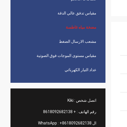
مقياس تدفق عالي الدقة
مضخة مياه غاطسة
مشعب الارسال الضغط
مقياس مستوى الموجات فوق الصوتية
عداد التيار الكهربائي
اتصل شخص :
Kiki
رقم الهاتف :
+ 8618092682138
ال WhatsApp :
+8618092682138