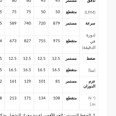
تدفق
مستمر
45
45
60
60
0
متقطع
50
50
75
75
5
(LPM)
سرعة
مستمر
879
720
740
589
5
(دورة
متقطع
975
755
827
673
4
في
الدقيقة)
ضغط
مستمر
12.5
12.5
12.5
12.5
.5
متقطع
16.5
16.5
16.5
16.5
.5
(مبا)
عزم
مستمر
81
101
129
161
2
الدوران
(N *
متقطع
108
134
171
213
8
.m)
1. الضغط المستمر: الحد الأقصى لقيمة محرك التشغيل بشكل مستمر.