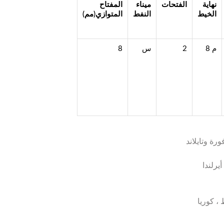
نهاية
الفتحات
ميناء
المفتاح
الخيط
النفط
المتوازي
(
مم
)
م 8
2
س
8
ورة وتايلاند
أيرلندا
، كوريا