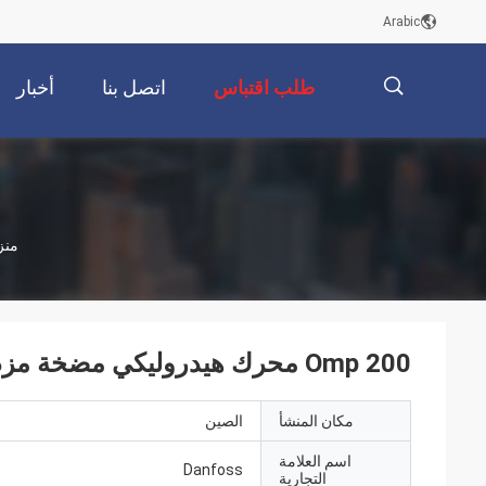
Arabic
طلب اقتباس
اتصل بنا
أخبار
描
منز
述
Omp 200 محرك هيدروليكي مضخة مزدوجة تحمل إبرة
مكان المنشأ
الصين
اسم العلامة
Danfoss
التجارية