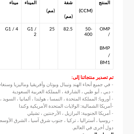
المنتج
شفة
الميناء
ميناء
(CCM)
(مم)
(مم)
G1 / 4
G1 /
25
82.5
50-
OMP
2
400
/
BMP
/
BM1
تم تصدير منتجاتنا إلى:
- في جميع أنحاء الهند ونيبال وبوتان وأفريقيا وماليزيا وسنغاف
- دبي ، أبو ظبي ، الشارقة ، المملكة العربية السعودية
- أوروبا: المملكة المتحدة ، النمسا ، هولندا ، ألمانيا ، السويد ، 
-أمريكا الشمالية: الولايات المتحدة الأمريكية وكندا
- أمريكا الجنوبية: البرازيل ، الأرجنتين ، تشيلي
- روسيا ، أستراليا ، تركيا ، جنوب شرق آسيا ، الشرق الأوسط 
دول أخرى في العالم.