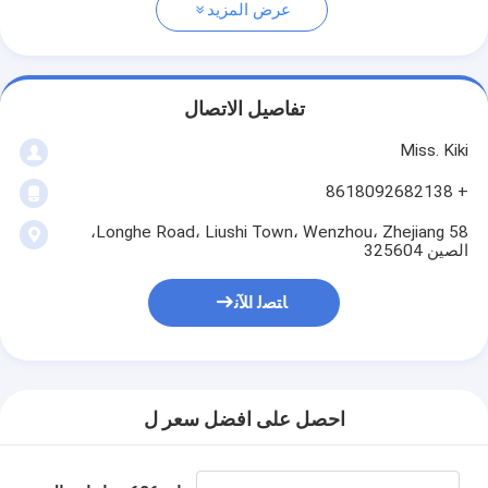
عرض المزيد
تفاصيل الاتصال
Miss. Kiki
+ 8618092682138
58 Longhe Road، Liushi Town، Wenzhou، Zhejiang،
الصين 325604
ﺎﺘﺼﻟ ﺍﻶﻧ
احصل على افضل سعر ل