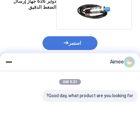
دواير 626 جهاز إرسال
الضغط الدقيق
استمر
Aimee
المنتجات الموصى بها
9:21 AM
Good day, what product are you looking for?
سعر المصنع لمجموعة
محدد موضع الصمام
etra
محلل الاحتراق Testo
الأصلي الجديد YTC YT-
محول الضغط ال