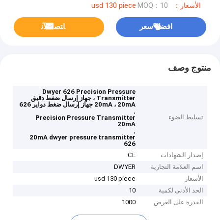
الأسعار：usd 130 piece
MOQ：10
افضل سعر
ﺎﺘﺼﻟ ﺍﻶﻧ
منتوج وصف
Dwyer 626 Precision Pressure
Transmitter ، جهاز إرسال ضغط دقيق
20mA ، 20mA جهاز إرسال ضغط دواير 626
,
تسليط الضوء
Precision Pressure Transmitter
20mA
,
20mA dwyer pressure transmitter
626
إصدار الشهادات
CE
اسم العلامة التجارية
DWYER
الأسعار
usd 130 piece
الحد الأدنى لكمية
10
القدرة على العرض
1000