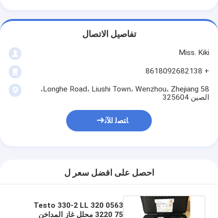
تفاصيل الاتصال
Miss. Kiki
+ 8618092682138
58 Longhe Road، Liushi Town، Wenzhou، Zhejiang،
الصين 325604
ﺎﺘﺼﻟ ﺍﻶﻧ
احصل على افضل سعر ل
Testo 330-2 LL 320 0563
3220 75 محلل غاز المداخن