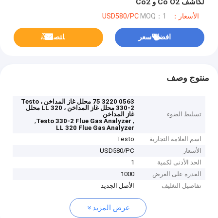
لكاشف Co O2 و Co2
الأسعار：USD580/PC
MOQ：1
افضل سعر
ﺎﺘﺼﻟ ﺍﻶﻧ
منتوج وصف
0563 3220 75 محلل غاز المداخن ، Testo
330-2 محلل غاز المداخن ، LL 320 محلل
تسليط الضوء
غاز المداخن
,
,
Testo 330-2 Flue Gas Analyzer
LL 320 Flue Gas Analyzer
اسم العلامة التجارية
Testo
الأسعار
USD580/PC
الحد الأدنى لكمية
1
القدرة على العرض
1000
تفاصيل التغليف
الأصل الجديد
عرض المزيد