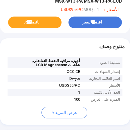
MSX-W13-PA MSX-W13-PA-LCD
الأسعار：USD$95/PC
MOQ：1
افضل سعر
ﺎﺘﺼﻟ ﺍﻶﻧ
منتوج وصف
,
أجهزة مراقبة الضغط التفاضلي
تسليط الضوء
شاشات LCD Magnesense
إصدار الشهادات
CCC,CE
اسم العلامة التجارية
Dwyer
الأسعار
USD$95/PC
الحد الأدنى لكمية
1
القدرة على العرض
100
عرض المزيد