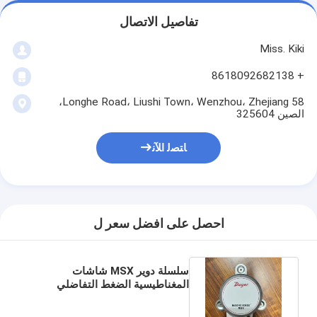
تفاصيل الاتصال
Miss. Kiki
+ 8618092682138
58 Longhe Road، Liushi Town، Wenzhou، Zhejiang،
الصين 325604
ﺎﺘﺼﻟ ﺍﻶﻧ
احصل على افضل سعر ل
سلسلة دوير MSX شاشات
المغناطيسية الضغط التفاضلي
MSX-W13-PA MSX-W13-PA-
LCD